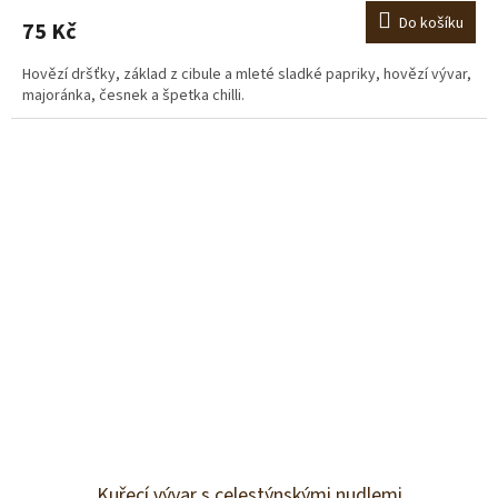
Do košíku
75 Kč
Hovězí dršťky, základ z cibule a mleté sladké papriky, hovězí vývar,
majoránka, česnek a špetka chilli.
Kuřecí vývar s celestýnskými nudlemi