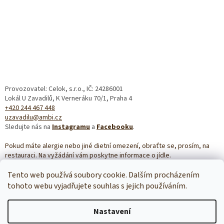
Z
á
p
a
Provozovatel: Celok, s.r.o., IČ: 24286001
t
Lokál U Zavadilů, K Verneráku 70/1, Praha 4
í
+420 244 467 448
uzavadilu@ambi.cz
Sledujte nás na
Instagramu
a
Facebooku
.
Pokud máte alergie nebo jiné dietní omezení, obraťte se, prosím, na
restauraci. Na vyžádání vám poskytne informace o jídle.
Tento web používá soubory cookie. Dalším procházením
tohoto webu vyjadřujete souhlas s jejich používáním.
Nastavení
Vytvořil Shoptet