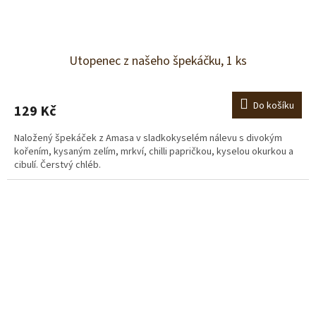
Utopenec z našeho špekáčku, 1 ks
Do košíku
129 Kč
Naložený špekáček z Amasa v sladkokyselém nálevu s divokým
kořením, kysaným zelím, mrkví, chilli papričkou, kyselou okurkou a
cibulí. Čerstvý chléb.