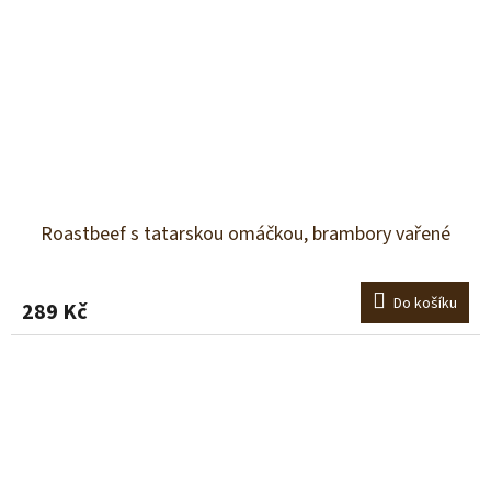
Roastbeef s tatarskou omáčkou, brambory vařené
Do košíku
289 Kč