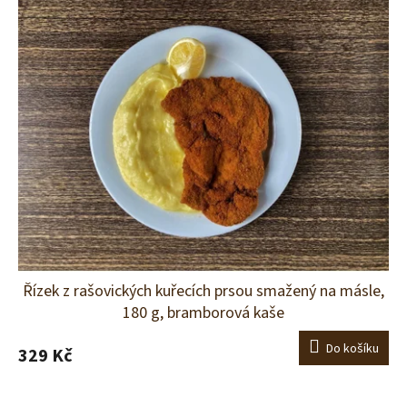
Řízek z rašovických kuřecích prsou smažený na másle,
180 g, bramborová kaše
Do košíku
329 Kč