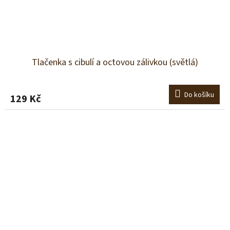
Tlačenka s cibulí a octovou zálivkou (světlá)
Do košíku
129 Kč