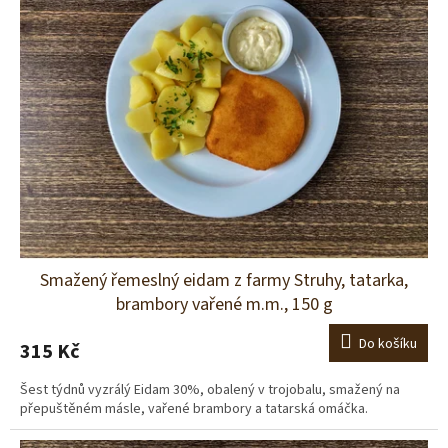
Smažený řemeslný eidam z farmy Struhy, tatarka,
brambory vařené m.m., 150 g
Do košíku
315 Kč
Šest týdnů vyzrálý Eidam 30%, obalený v trojobalu, smažený na
přepuštěném másle, vařené brambory a tatarská omáčka.